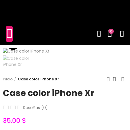
shopping_cart
(0)
0
Click to enlarge
Inicio
Case color iPhone Xr
Case color iPhone Xr
Reseñas (
0
)
35,00 $