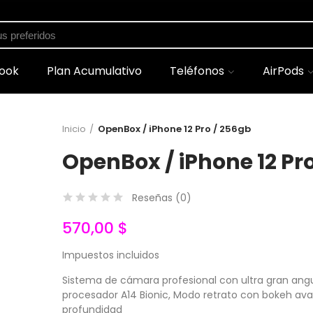
shopping_cart
Carrito
(0)
ook
Plan Acumulativo
Teléfonos
AirPods
Inicio
OpenBox / iPhone 12 Pro / 256gb
OpenBox / iPhone 12 Pr
Reseñas (
0
)
570,00 $
Impuestos incluidos
Sistema de cámara profesional con ultra gran ang
procesador A14 Bionic, Modo retrato con bokeh ava
profundidad