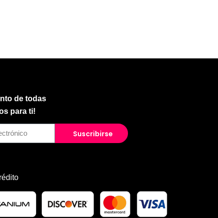
anto de todas
s para ti!
Suscribirse
rédito