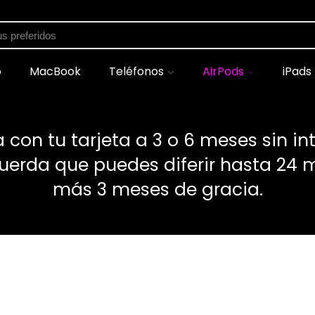
shopping_cart
Carrito
(0)
o
MacBook
Teléfonos
AirPods
iPads
 con tu tarjeta a 3 o 6 meses sin int
cuerda que puedes diferir hasta 24 
más 3 meses de gracia.