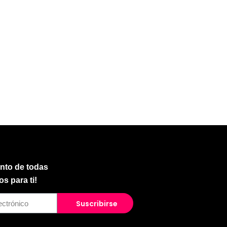
anto de todas
s para ti!
Suscribirse