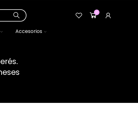
0
0
Accesorios
erés.
meses