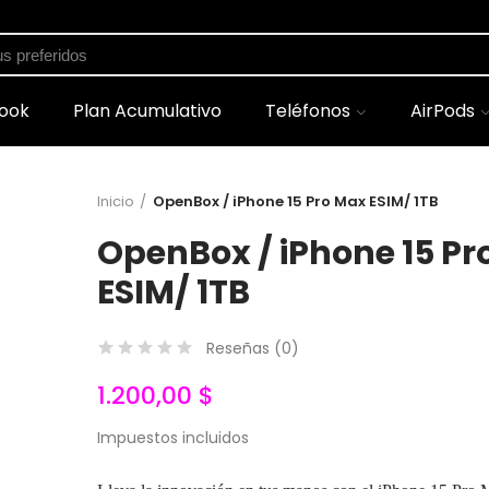
shopping_cart
Carrito
(0)
ook
Plan Acumulativo
Teléfonos
AirPods
Inicio
OpenBox / iPhone 15 Pro Max ESIM/ 1TB
OpenBox / iPhone 15 Pr
ESIM/ 1TB
Reseñas (
0
)
1.200,00 $
Impuestos incluidos