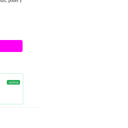
Max, poder y
online