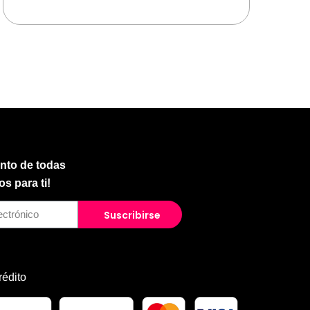
anto de todas
s para ti!
Suscribirse
rédito