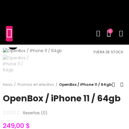
shopping_cart
(0)
0
Click to enlarge
FUERA DE STOCK
Inicio
Promos en efectivo
OpenBox / iPhone 11 / 64gb
OpenBox / iPhone 11 / 64gb
Reseñas (
0
)
249,00 $