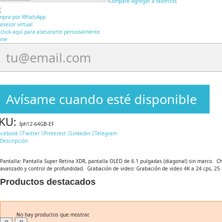
Compare
Agregar a favoritos
mpra por WhatsApp
asesor virtual
click aquí para asesorarte personalmente.
ine
Avísame cuando esté disponible
KU:
Iph12-64GB-EF
acebook
Twitter
Pinterest
Linkedin
Telegram
Descripción
Pantalla: Pantalla Super Retina XDR, pantalla OLED de 6.1 pulgadas (diagonal) sin marco.  
avanzado y control de profundidad.  Grabación de video: Grabación de video 4K a 24 cps, 25
Productos destacados
No hay productos que mostrar.