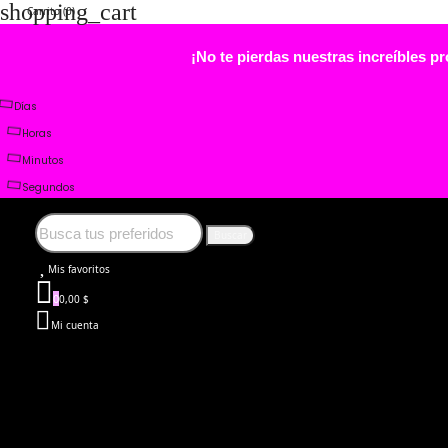
shopping_cart
Carrito
(0)
¡No te pierdas nuestras increíble
Días
Horas
Minutos
Segundos
Buscar
0
Mis favoritos
0
0,00 $
Mi cuenta