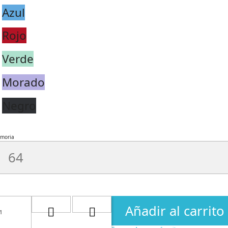
Azul
Rojo
Verde
Morado
Negro
moria
Añadir al carrito