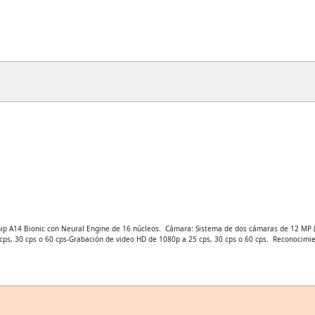
Chip A14 Bionic con Neural Engine de 16 núcleos.  Cámara: Sistema de dos cámaras de 12 MP (
 cps, 30 cps o 60 cps-Grabación de video HD de 1080p a 25 cps, 30 cps o 60 cps.  Reconocimi