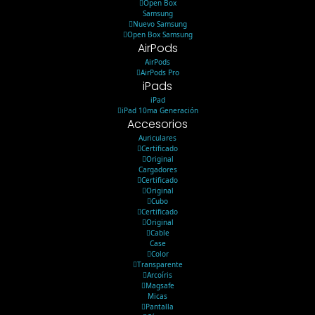
Open Box
Samsung
Nuevo Samsung
Open Box Samsung
AirPods
AirPods
AirPods Pro
iPads
iPad
iPad 10ma Generación
Accesorios
Auriculares
Certificado
Original
Cargadores
Certificado
Original
Cubo
Certificado
Original
Cable
Case
Color
Transparente
Arcoíris
Magsafe
Micas
Pantalla