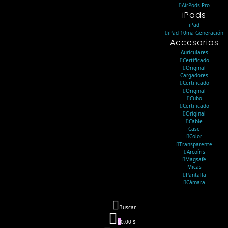
AirPods Pro
iPads
iPad
iPad 10ma Generación
Accesorios
Auriculares
Certificado
Original
Cargadores
Certificado
Original
Cubo
Certificado
Original
Cable
Case
Color
Transparente
Arcoíris
Magsafe
Micas
Pantalla
Cámara
Buscar
0
0,00 $