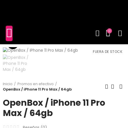
shopping_cart
(0)
0
Click to enlarge
FUERA DE STOCK
Inicio
Promos en efectivo
OpenBox / iPhone 11 Pro Max / 64gb
OpenBox / iPhone 11 Pro
Max / 64gb
Reseñas (
0
)